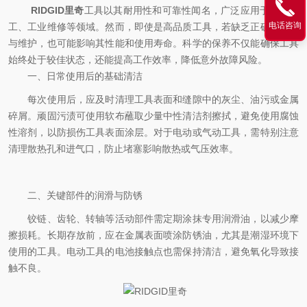
RIDGID里奇
工具以其耐用性和可靠性闻名，广泛应用于管道施
电话咨询
工、工业维修等领域。然而，即使是高品质工具，若缺乏正确的保养
与维护，也可能影响其性能和使用寿命。科学的保养不仅能确保工具
始终处于较佳状态，还能提高工作效率，降低意外故障风险。
​​一、日常使用后的基础清洁​​
每次使用后，应及时清理工具表面和缝隙中的灰尘、油污或金属
碎屑。顽固污渍可使用软布蘸取少量中性清洁剂擦拭，避免使用腐蚀
性溶剂，以防损伤工具表面涂层。对于电动或气动工具，需特别注意
清理散热孔和进气口，防止堵塞影响散热或气压效率。
​​二、关键部件的润滑与防锈​​
铰链、齿轮、转轴等活动部件需定期涂抹专用润滑油，以减少摩
擦损耗。长期存放前，应在金属表面喷涂防锈油，尤其是潮湿环境下
使用的工具。电动工具的电池接触点也需保持清洁，避免氧化导致接
触不良。