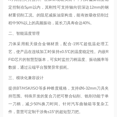
定控制在5μm以内，其刚性可支持轴向切深达12mm的钢
材重切削工况。的阻尼减振油室构造，能有效吸收切削过
程中90%以上的高频振动，延长刀具寿命达40%。
二、智能温度管理
刀体采用航天级合金钢材质，配合-195℃超低温处理工
艺，使产品在连续加工时保持±0.5℃的温度稳定性。内嵌R
FID芯片的智慧型版本，可实时监控刀柄温度、振动频率等
数据，通过云端平台预警异常损耗。
三、模块化兼容设计
提供BT/HSK/ISO等多种锥度规格，支持Ø6-32mm刀具夹
持范围。特殊开发的复合刀把可整合钻削、铣削功能于单
一刀柄，减少50%换刀时间。针对汽车曲轴箱等复杂工
件，普慧可定制干涉角≤15°的超短型刀把。