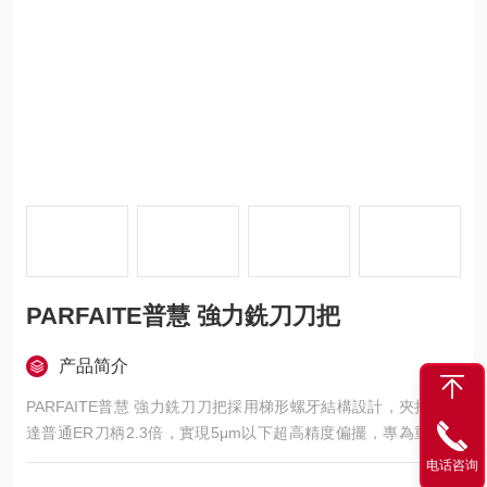
PARFAITE普慧 強力銑刀刀把
产品简介
PARFAITE普慧 強力銑刀刀把採用梯形螺牙結構設計，夾持扭力
達普通ER刀柄2.3倍，實現5μm以下超高精度偏擺，專為重切削
與高效精加工需求設計，可顯著提升切深與進給效率。其特殊阻
电话咨询
尼減振系統能有效抑制加工顫振，延長刀具與主軸壽命。該產品