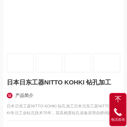
日本日东工器NITTO KOHKI 钻孔加工
产品简介
日本日东工器NITTO KOHKI 钻孔加工日本日东工器NITTO KOH
KI专注工业钻孔技术70年，其高精度钻孔设备采用自研伺服控制
系统，实现±0.01mm加工精度。主力机型配备智能冷却系统和振
电话咨询
动补偿功能，适用于航空航天、汽车制造等领域的硬质合金加