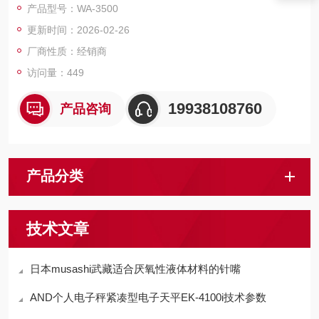
产品型号：WA-3500
工。快换刀头设计显著提升产线效率，全球超过50家500强企业
更新时间：2026-02-26
采用其解决方案。
厂商性质：经销商
访问量：449
19938108760
产品咨询
产品分类
技术文章
日本musashi武藏适合厌氧性液体材料的针嘴
AND个人电子秤紧凑型电子天平EK-4100i技术参数