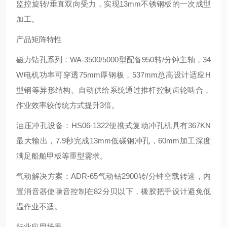
监控旋转/垂直双向受力，实现13mm不锈钢板的一次成型
加工。
产品矩阵特性
磁力钻孔系列：WA-3500/5000型配备950转/分钟主轴，34
W电机功率可穿透75mm厚钢板，537mm总高设计适应H
型钢等异形结构。自动供给系统通过推杆控制齿轮啮合，
作业效率较传统方式提升3倍。
油压冲孔设备：HS06-1322便携式复动冲孔机具有367KN
最大输出，7.9秒完成13mm低碳钢冲孔，60mm加工深度
满足船舶甲板等重型需求。
气动解决方案：ADR-65气动钻2900转/分钟空载转速，内
置消音器使噪音控制在82分贝以下，橡胶把手设计避免低
温作业不适。
行业应用场景