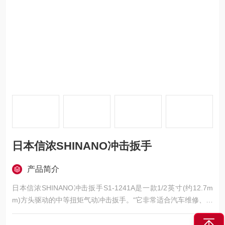
日本信浓SHINANO冲击扳手
产品简介
日本信浓SHINANO冲击扳手S1-1241A是一款1/2英寸(约12.7m
m)方头驱动的中等扭矩气动冲击扳手。“它非常适合汽车维修、轮
胎更换、机械设备拆卸等需要较大扭力的场合，是维修店和工厂
中的常见工具。