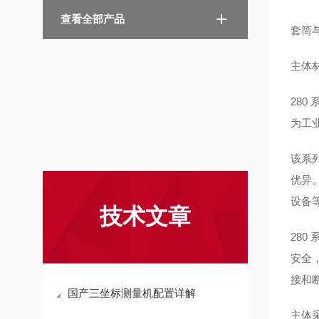
查看全部产品
套筒
主体
280
为工
该系列
优异
设备
技术文章
28
安全
接和
国产三坐标测量机配置详解
主体