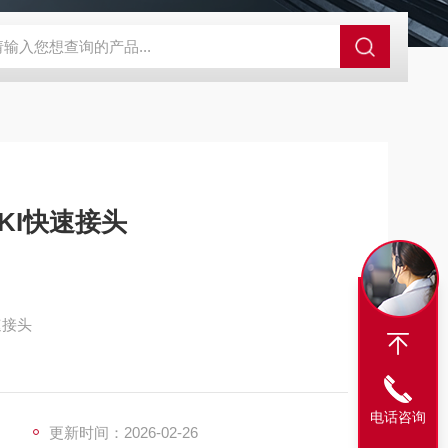
外观分析仪器 粒度镜
SR-24LE美国里奇 RIDGID 管线定位仪带GPS 
HKI快速接头
速接头
5MPa{281~321kgf/cm 2}。
用于对流量有较高要求的油压用途。
电话咨询
时流体的流出。操作也很易。
更新时间：2026-02-26