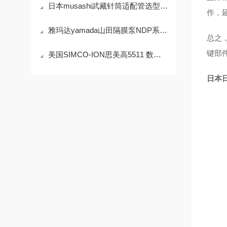
日本musashi武藏针筒适配管选型指南AT系列
作，
雅玛达yamada山田隔膜泵NDP系列40及以上技术参数
总之
键部件
美国SIMCO-ION思美高5511 数字天花板发射器技术参数
日本日