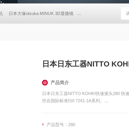
胶机
日本大塚otsuka MINUK 3D显微镜
TX-200日本凯特KETT
日本日东工器NITTO KO
产品简介
日本日东工器NITTO KOHKI快速接头280 快
符合国际标准IS0 7241-1A系列。
高压专用的普及型快速接头，最高使用压力达27.5~31.
·将压力损失控制在极低水平的构造，尤其适
套筒与插塞均内置自动开关阀门，可防止分离
产品型号：280