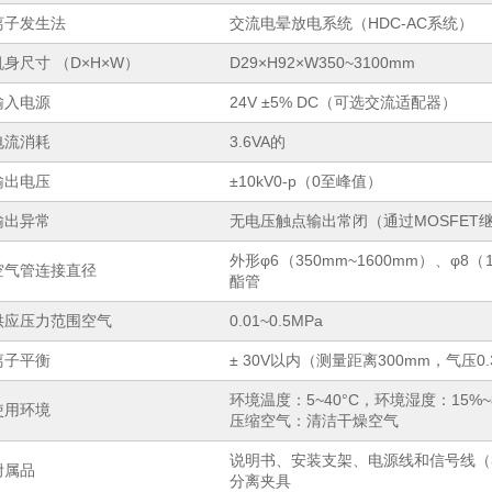
离子发生法
交流电晕放电系统（HDC-AC系统）
机身尺寸 （D×H×W）
D29×H92×W350~3100mm
输入电源
24V ±5% DC（可选交流适配器）
电流消耗
3.6VA的
输出电压
±10kV0-p（0至峰值）
输出异常
无电压触点输出常闭（通过MOSFET
外形φ6（350mm~1600mm）、φ8
空气管连接直径
酯管
供应压力范围空气
0.01~0.5MPa
离子平衡
± 30V以内（测量距离300mm，气压0
环境温度：5~40°C，环境湿度：15%
使用环境
压缩空气：清洁干燥空气
说明书、安装支架、电源线和信号线（3
附属品
分离夹具