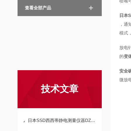
喷嘴
查看全部产品
日本
，通
模式，
放电
的
变
安全
微放
技术文章
日本SSD西西蒂静电测量仪器DZ4技术参数