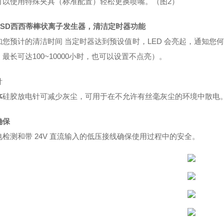
可以使用特殊夹具（标准配置）轻松更换喷嘴。（图2）
SSD西西蒂棒状离子发生器
，清洁定时器功能
知您预计的清洁时间 当定时器达到预设值时，LED 会亮起，通知您
最长可达100~10000小时，也可以设置不点亮）。
针
体
硅胶放电针可减少灰尘，可用于在不允许有丝毫灰尘的环境中散电
确保
电检测和带 24V 直流输入的低压接线确保使用过程中的安全。