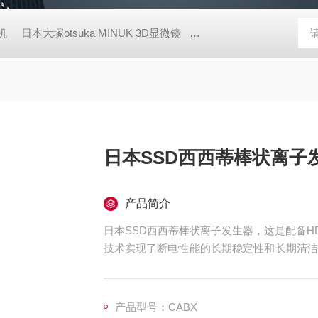
胶机
日本大塚otsuka MINUK 3D显微镜
TX-200日本凯特KETT
日本SSD西西蒂棒状离子
产品简介
日本SSD西西蒂棒状离子发生器，这是配备H
技术实现了断电性能的长期稳定性和长期清洁
提高了30%。
断电时间和尺寸均改善了 30%（与我们的传
作为我们传统 CABC 的继任者，CABX 改
产品型号：CABX