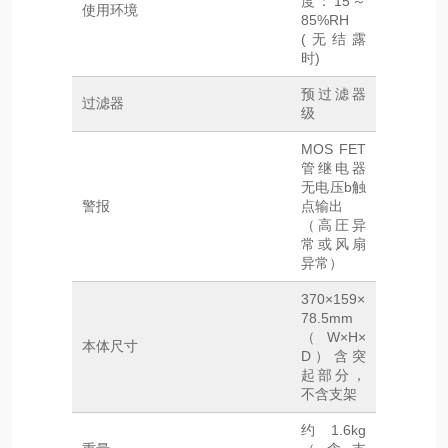
度：15～
使用环境
85%RH
(无结露
时)
预过滤器
过滤器
级
MOS FET
管继电器
无电压b触
警报
点输出
（高圧异
常或风扇
异常）
370×159×
78.5mm
（W×H×
本体尺寸
D）含突
起部分，
不含支架
约1.6kg