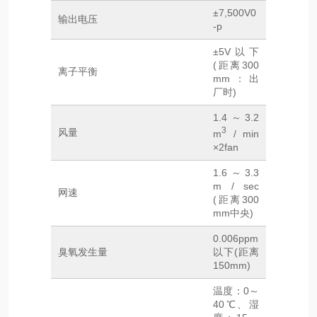
±7,500V0
输出电压
-p
±5V以下
(距离300
离子平衡
mm：出
厂时)
1.4～3.2
3
风量
m
/ min
×2fan
1.6～3.3
m / sec
网速
(距离300
mm中央)
0.006ppm
臭氧发生量
以下(距离
150mm)
温度：0～
40℃、湿