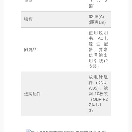
重量
（含支
架）
62dB(A)
噪音
(距离1m)
使用说明
书、AC电
源适配
附属品
器、异常
信号输出
用引线(2
支装）
放电针组
件(DNU-
W85)、滤
选购配件
网 10枚装
（OBF-F2
ZA-1-1
0）