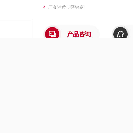
厂商性质：经销商
产品咨询
介绍
在线留言
EYELA东京理化微波反应装置
规格参数