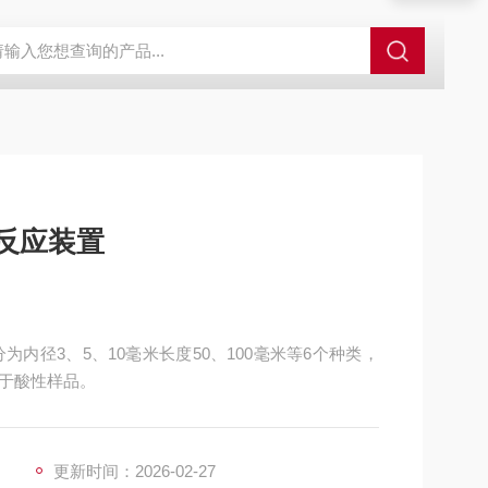
外观分析仪器 粒度镜
SR-24LE美国里奇 RIDGID 管线定位仪带GPS 
波反应装置
为内径3、5、10毫米长度50、100毫米等6个种类，
于酸性样品。
更新时间：2026-02-27