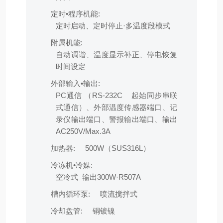
定时•程序机能:
定时启动、定时停止·多温度段模式
附属机能:
自动调谐、温度显示补正、停电恢复
时间设定
外部输入•输出:
PC通信 （RS-232C 起始同步串联
式通信）、外部温度传感器端口、记
录仪输出端口、警报输出端口、输出
AC250V/Max.3A
加热器:
500W（SUS316L）
冷冻机•冷媒:
空冷式 输出300W·R507A
槽内循环泵:
喷流搅拌式
冷却盘管:
铜镀镍