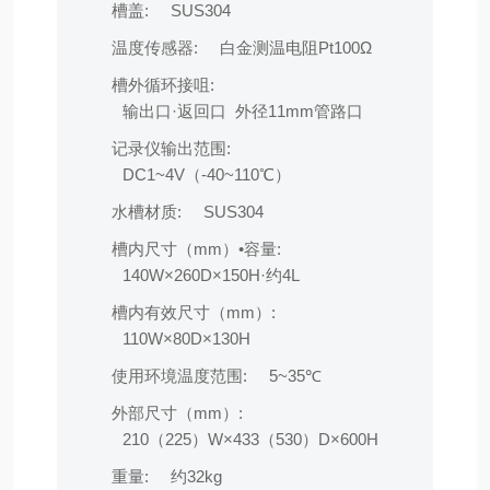
槽盖:
SUS304
温度传感器:
白金测温电阻Pt100Ω
槽外循环接咀:
输出口·返回口 外径11mm管路口
记录仪输出范围:
DC1~4V（-40~110℃）
水槽材质:
SUS304
槽内尺寸（mm）•容量:
140W×260D×150H·约4L
槽内有效尺寸（mm）:
110W×80D×130H
使用环境温度范围:
5~35℃
外部尺寸（mm）:
210（225）W×433（530）D×600H
重量:
约32kg