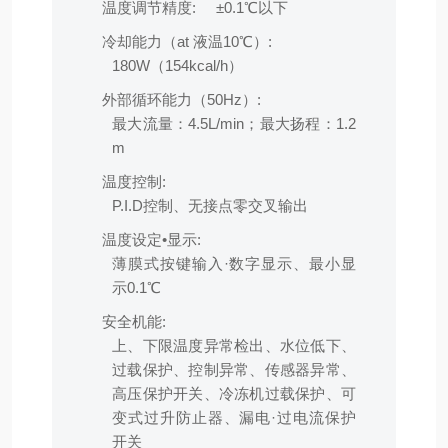
温度调节精度:
±0.1℃以下
冷却能力（at 液温10℃）:
180W（154kcal/h）
外部循环能力（50Hz）:
最大流量：4.5L/min；最大扬程：1.2
m
温度控制:
P.I.D控制、无接点零交叉输出
温度设定•显示:
薄膜式按键输入·数字显示、最小显
示0.1℃
安全机能:
上、下限温度异常检出、水位低下、
过载保护、控制异常、传感器异常、
高压保护开关、冷冻机过载保护、可
变式过升防止器、漏电·过电流保护
开关