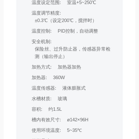
温度设定范围:
室温+5~250℃
温度调节精度:
±0.3℃（设定200℃，搅拌时）
温度控制:
PID控制，自动调整
安全机制:
保险丝、过升防止器，传感器异常检
测（输出停止）
加热方式:
加热器加热
加热器:
360W
温度传感器:
液体膨胀式
水槽材质:
玻璃
容积:
约1.5L
槽内有效尺寸:
ø142×96H
使用环境温度:
5~35℃