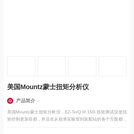
美国Mountz蒙士扭矩分析仪
产品简介
美国Mountz蒙士扭矩分析仪，EZ-TorQ III 150i 扭矩测试仪使扭
矩控制更加容易，并且在从校准实验室到装配站的各个方面都更
加可用。高度便携且用户友好，这款电池供电的扭矩验证中心可
以轻松地在装配线上携带，以作为质量保证计划的一部分对工具