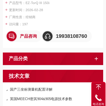
产品型号：EZ-TorQ III 150i
进行现场检查，或者在装配站使用，进行快速简便的扭矩工具验
更新时间：2026-02-28
证和校准。
厂商性质：经销商
访问量：197
19938108760
产品咨询
产品分类
技术文章
国产三坐标测量机配置详解
英国MEECH密其904&905电源技术参数
电话咨询