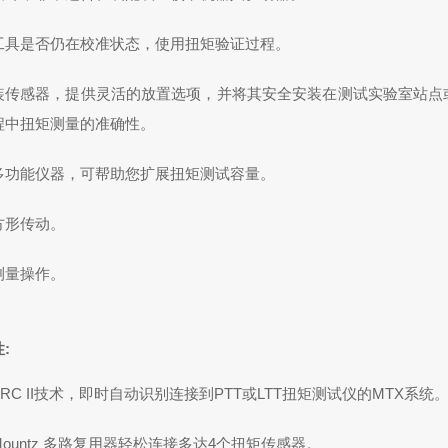
工具是否仍在校准状态，使用扭矩验证过程。
装传感器，提供灵活的放置选项，并将其安全安装在测试实验室站点
程中扭矩测量的准确性。
多功能仪器，可帮助您扩展扭矩测试容量。
方形传动。
测量操作。
:
RC II技术，即时自动识别连接到
PTT
或
LTT
扭矩测试仪的MTX系统
ountz
多路复用器
轻松连接多达4个扭矩传感器。