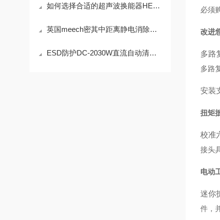
如何选择合适的超声波换能器HEC-45282提升系统性能？
必须
英国meech密其中距离静电消除棒960IPS技术参数
改进
ESD防护DC-2030W直流自动清洁离子风机除静电设备
多路
多路
安装
扭矩
校准
接头
电动
迷你
件，