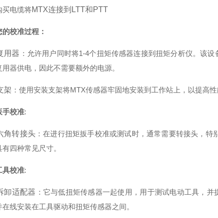
购买电缆将
MTX连接到LTT和PTT
您的校准过程：
复用器
：允许用户同时将1-4个扭矩传感器连接到扭矩分析仪。该
复用器供电，因此不需要额外的电源。
支架
：使用安装支架将MTX传感器牢固地安装到工作站上，以提高
扳手校准
:
六角转接头
：在进行扭矩扳手校准或测试时，通常需要转接头，特别是
具有四种常见尺寸。
工具校准
:
拆卸适配器
：它与低扭矩传感器一起使用，用于测试电动工具，并
并在线安装在工具驱动和扭矩传感器之间。