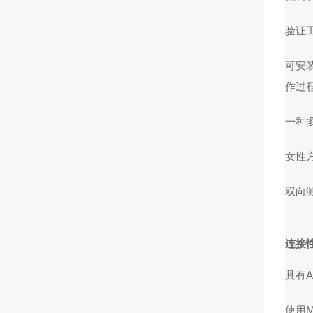
验证
可安
作过
一种
女性
双向
连接性
具有A
使用M