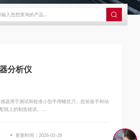
外观分析仪器 粒度镜
SR-24LE美国里奇 RIDGID 管线定位仪带GPS 
感器分析仪
矩传感器用于测试和校准小型手用螺丝刀、扭矩扳手和动
配线上的制造错误。
动器。
更新时间：2026-02-28