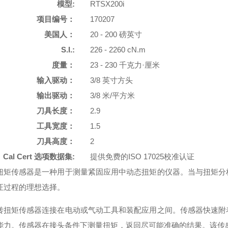
模型:
RTSX200i
项目编号：
170207
美国人：
20 - 200 磅英寸
S.I.:
226 - 2260 cN.m
度量：
23 - 230 千克力·厘米
输入驱动：
3/8 英寸方头
输出驱动：
3/8 米/平方米
刀具长度：
2.9
工具宽度：
1.5
刀具高度：
2
Cal Cert 选项数据集:
提供免费的ISO 17025校准认证
扭矩传感器是一种用于测量紧固应用中动态扭矩的仪器。当与扭矩分
证过程的理想选择。
转扭矩传感器连接在电动或气动工具和装配应用之间。传感器快速附
能力。传感器在接头条件下测量扭矩，返回尽可能准确的结果。该传