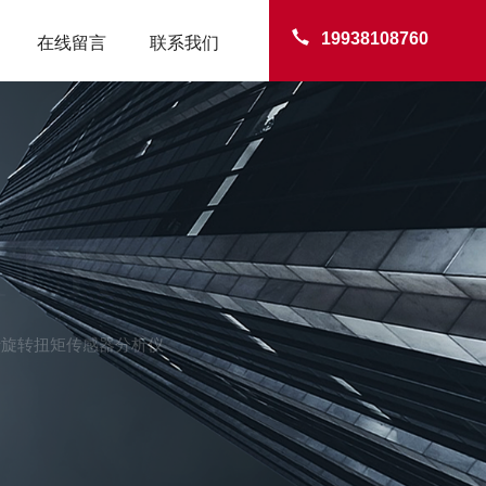
19938108760
在线留言
联系我们
TER
z蒙士旋转扭矩传感器分析仪