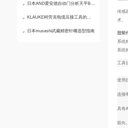
日本AND爱安德自动门分析天平BH-T系列BH-224TE技术参数
传感
KLAUKE柯劳克电缆压接工具的压接原理与精度控制技术
术。
日本musashi武藏精密针嘴选型指南
扭矩
系统精
系统精
工具
使用
连接
具有A
双向