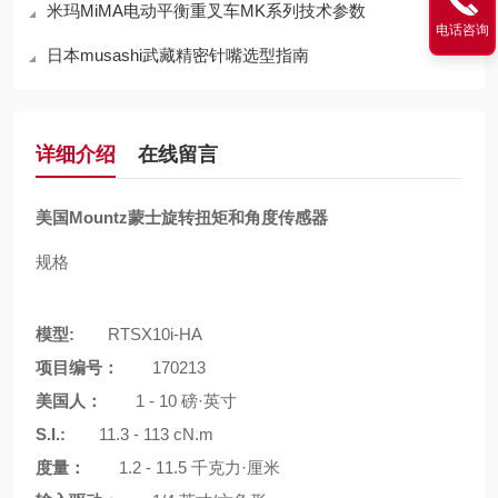
米玛MiMA电动平衡重叉车MK系列技术参数
电话咨询
日本musashi武藏精密针嘴选型指南
详细介绍
在线留言
美国Mountz蒙士旋转扭矩和角度传感器
规格
模型:
RTSX10i-HA
项目编号：
170213
美国人：
1 - 10 磅·英寸
S.I.:
11.3 - 113 cN.m
度量：
1.2 - 11.5 千克力·厘米