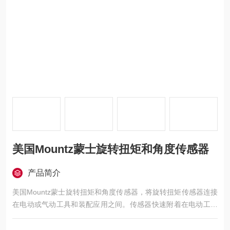
美国Mountz蒙士旋转扭矩和角度传感器
产品简介
美国Mountz蒙士旋转扭矩和角度传感器，将旋转扭矩传感器连接
在电动或气动工具和装配应用之间。传感器快速附着在电动工具
的驱动上，不会影响其拧紧螺钉或螺栓的能力。传感器在接头条
件下测量扭矩，返回最准确的结果。该传感器还兼容测量手动工