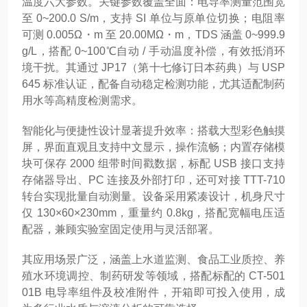
温度六大参数。关键参数覆盖全面：电导率测量范围宽
至 0~200.0 S/m，支持 SI 单位与原单位切换；电阻率
可测 0.005Ω・m 至 20.00MΩ・m，TDS 涵盖 0~999.9
g/L，搭配 0~100℃自动 / 手动温度补偿，有效抵消环
境干扰。其通过 JP17（第十七修订日本药典）与 USP
645 标准认证，配备自动稳定检测功能，尤其适配制药
用水等高精度检测需求。
智能化与便捷性设计显著提升效率：搭载大型彩色触摸
屏，界面直观且支持中文显示，操作流畅；内置存储模
块可保存 2000 组带时间戳数据，标配 USB 接口支持
存储器导出、PC 连接及外部打印，还可对接 TTT-710
转台实现批量自动测量。设备采用紧凑设计，机身尺寸
仅 130×60×230mm，重量约 0.8kg，搭配宽幅电压适
配器，兼顾实验室固定使用与灵活部署。
其应用场景广泛，涵盖上水道监测、食品工业质控、养
殖水环境调控、制药研发等领域，搭配标配的 CT-501
01B 电导率组件及校准附件，开箱即可投入使用，成