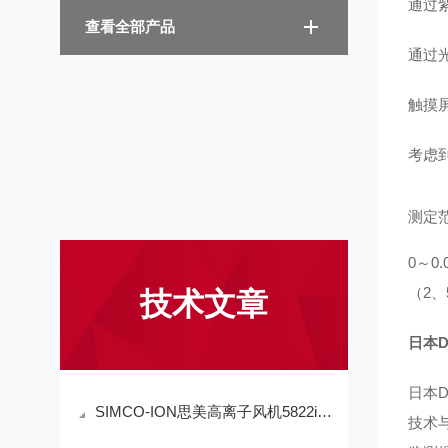
通过
查看全部产品
通过
触摸
考虑
测定
0～0.0
（2、
技术文章
日本
日本
SIMCO-ION思美高离子风机5822i技术参数
技术