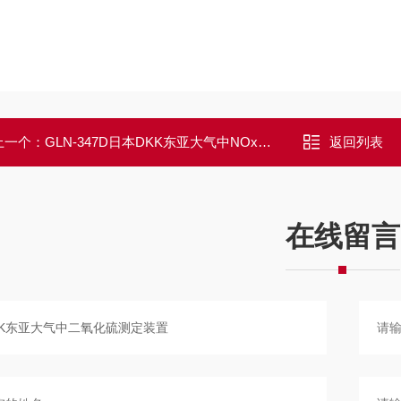
上一个：
GLN-347D日本DKK东亚大气中NOx・SPM测量装置
返回列表
在线留言