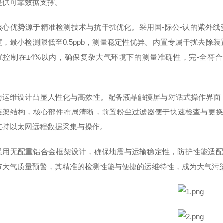
提供可靠数据支撑。
核心优势源于精准检测技术与抗干扰优化。采用国-际公-认的紫外线
度，最小检测限低至0.5ppb，测量稳定性优异。内置专属干扰去除
控制在±4%以内，确保复杂大气环境下的测量准确性，完-全符合JIS
与运维设计凸显人性化与高效性。配备液晶触摸屏与对话式操作界面
装架结构，核心部件布局清晰，前置粉尘过滤器便于快速检查与更换；
支持以太网远程数据采集与操作。
采用无配重铝合金框架设计，确保地震与运输稳定性，防护性能适配0~
市大气质量预警，其精准的检测性能与便捷的运维特性，成为大气污