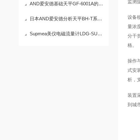
监测
AND爱安德基础天平GF-6001A的技术参数
设备
日本AND爱安德分析天平BH-T系列BH-324TE技术参数
量浓
Supmea美仪电磁流量计LDG-SUP-A100产品介绍
分干扰
格。
操作
式安
析，
装置
到城