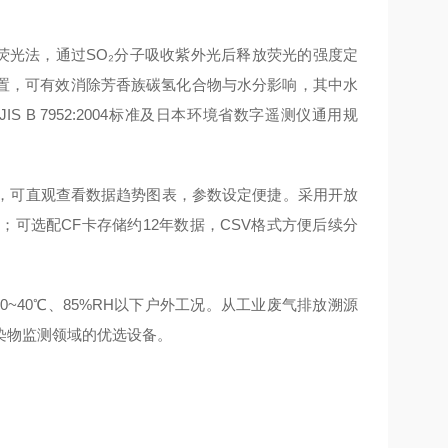
荧光法，通过SO₂分子吸收紫外光后释放荧光的强度定
装置，可有效消除芳香族碳氢化合物与水分影响，其中水
 B 7952:2004标准及日本环境省数字遥测仪通用规
，可直观查看数据趋势图表，参数设定便捷。采用开放
可选配CF卡存储约12年数据，CSV格式方便后续分
40℃、85%RH以下户外工况。从工业废气排放溯源
染物监测领域的优选设备。