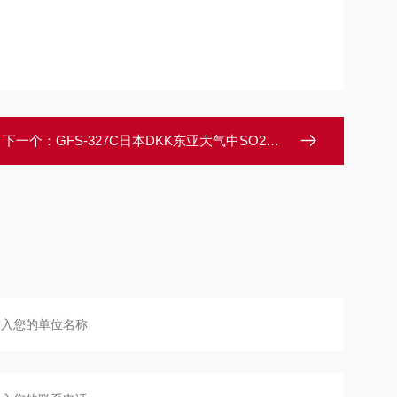
下一个：
GFS-327C日本DKK东亚大气中SO2・SPM测量装置