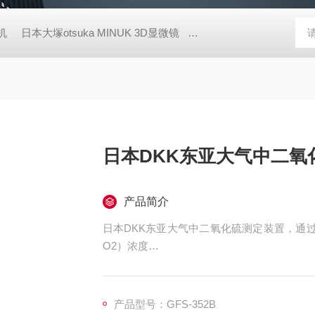
胶机
日本大塚otsuka MINUK 3D显微镜
TX-200日本凯特KETT
日本DKK东亚大气中二氧
产品简介
日本DKK东亚大气中二氧化硫测定装置，通
O2）浓度
通过光学系的改进来降低干涉成分的影响
触摸屏方式的简单操作
产品型号：GFS-352B