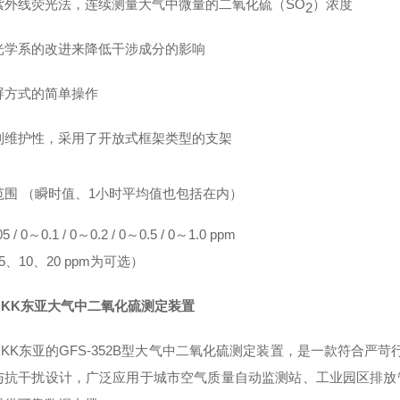
紫外线荧光法，连续测量大气中微量的二氧化硫（SO
）浓度
2
光学系的改进来降低干涉成分的影响
屏方式的简单操作
到维护性，采用了开放式框架类型的支架
范围 （瞬时值、1小时平均值也包括在内）
5 / 0～0.1 / 0～0.2 / 0～0.5 / 0～1.0 ppm
5、10、20 ppm为可选）
DKK东亚大气中二氧化硫测定装置
DKK东亚的GFS-352B型大气中二氧化硫测定装置，是一款符合严
与抗干扰设计，广泛应用于城市空气质量自动监测站、工业园区排放