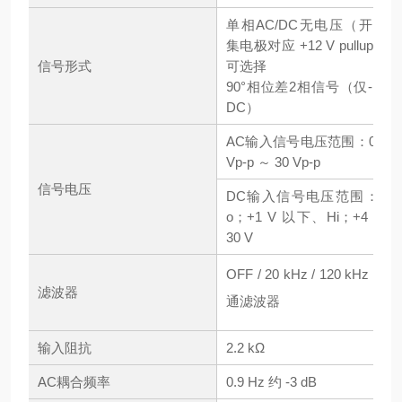
单相AC/DC无电压（开式
集电极对应 +12 V pullup）
信号形式
可选择
90°相位差2相信号（仅-限
DC）
AC输入信号电压范围：0.3
Vp-p ～ 30 Vp-p
信号电压
DC输入信号电压范围：L
o；+1 V 以下、Hi；+4 ～
30 V
OFF / 20 kHz / 120 kHz 低
滤波器
通滤波器
输入阻抗
2.2 kΩ
AC耦合频率
0.9 Hz 约 -3 dB