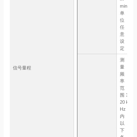
min
单
位
任
意
设
定
测
量
信号量程
频
率
范
围3
20 k
Hz
内
以
下