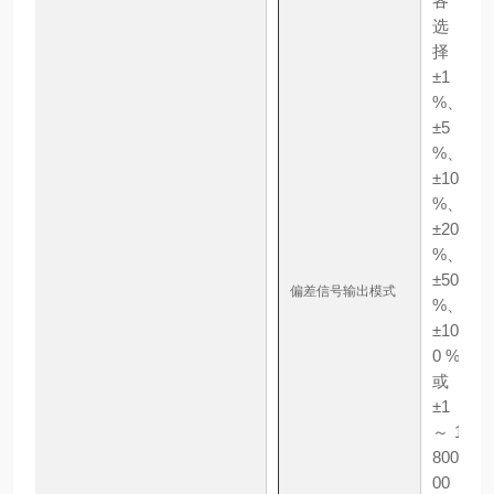
各
选
择
±1
%、
±5
%、
±10
%、
±20
%、
±50
偏差信号输出模式
%、
±10
0 %
或
±1
～1
800
00