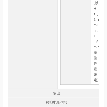
(以1
H
z、
1 r/
mi
n、
1
m/
min
单
位
任
意
设
定)
输出
模拟电压信号