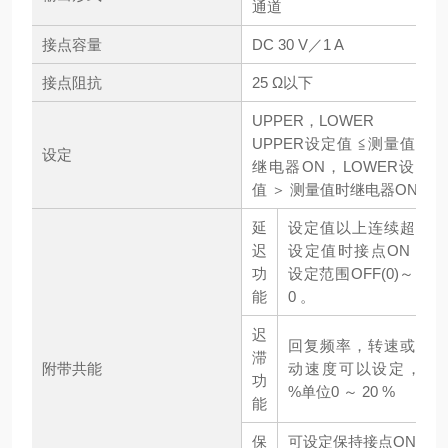
通道
接点容量
DC 30 V／1 A
接点阻抗
25 Ω以下
UPPER，LOWER
UPPER设定值 ≦测量值时
设定
继电器ON，LOWER设定
值 ＞ 测量值时继电器ON
延
设定值以上连续超过
迟
设定值时接点ON ，
功
设定范围OFF(0)～10
能
0 。
迟
回复频率，转速或移
滞
附带共能
动速度可以设定，1
功
%单位0 ～ 20 %
能
保
可设定保持接点ON的