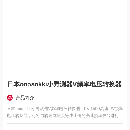
日本onosokki小野测器V频率电压转换器
产品简介
日本onosokki小野测器V频率电压转换器，FV-1500高速F/V频率
电压转换器，可将与转速或速度等成比例的高速频率信号进行电
压与电流变换，是具有优异的响应特性的频率（F)/电压（V)转换
器。