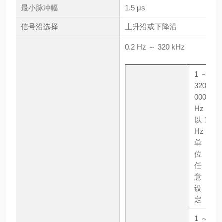
最小脉冲幅
1.5 μs
信号沿选择
上升沿或下降沿
0.2 Hz ～ 320 kHz
1 ～
320
000
Hz
以1
Hz
单
位
任
意
设
定
1 ～