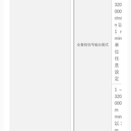
320
000
r/mi
n以
1 r/
min
单
全量程信号输出模式
位
任
意
设
定
1 ～
320
000
m /
min
以1
m /