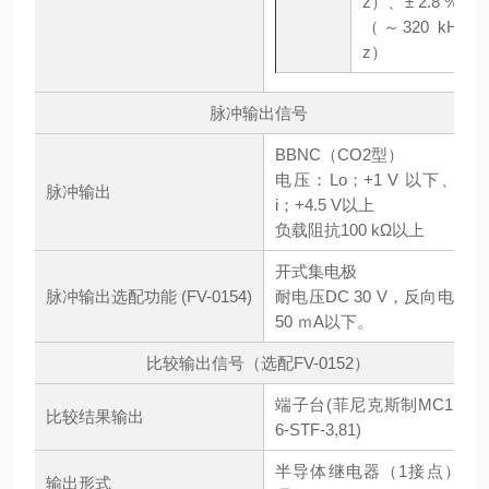
z）、± 2.8 %
（～320 kH
z）
脉冲输出信号
BBNC（CO2型）
电压：Lo；+1 V 以下、H
脉冲输出
i；+4.5 V以上
负载阻抗100 kΩ以上
开式集电极
脉冲输出选配功能 (FV-0154)
耐电压DC 30 V，反向电流
50 ｍA以下。
比较输出信号（选配FV-0152）
端子台(菲尼克斯制MC1,5/
比较结果输出
6-STF-3,81)
半导体继电器（1接点）2
输出形式