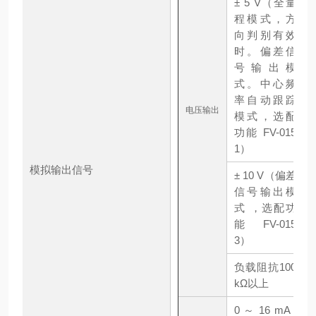
± 5 V（全量
程模式，方
向判别有效
时。偏差信
号输出模
式。中心频
率自动跟踪
电压输出
模式，选配
功能 FV-015
1）
模拟输出信号
± 10 V（偏差
信号输出模
式 ，选配功
能 FV-015
3）
负载阻抗100
kΩ以上
0 ～ 16 mA /