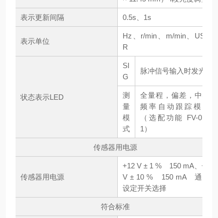
表示更新间隔
0.5s、1s
Hz、r/min、m/min、USE
表示单位
R
SI
脉冲信号输入时发光
G
测
全量程，偏差，中心
状态表示LED
量
频率自动跟踪模式
模
（选配功能 FV-015
式
1）
传感器用电源
+12 V ± 1 % 150 mA、+5
传感器用电源
V ± 10 % 150 mA 通过
设定开关选择
符合标准