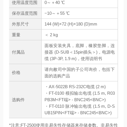
使用温度范围
0～＋40 ℃
保存温度范围
−10～＋55 ℃
外形尺寸
144 (W)×72 (H)×180 (D)mm
重量
＜ 2 kg
面板安装夹具，底脚，橡胶垫脚，连
付属品
接器 (D-SUB＜15pin插头＞)，电源电
缆 (3P-3P, 1.9 m)，使用说明书
请向敝司中国的子公司询价，包括下
价格
面的选购产品
・AX-5022B RS-232C电缆 (2 m)
・FT-0100 模拟输出电缆 (1.5 m, R03
选购件
PB3M<FT端> - BNC245<BNC>)
・FT-0110 脉冲输出电缆 (1.5 m, D-S
UB15PIN<FT端> - BNC245<BNC>)
*注意:FT-2500使用非易失性存储器来存储参数。非易失性