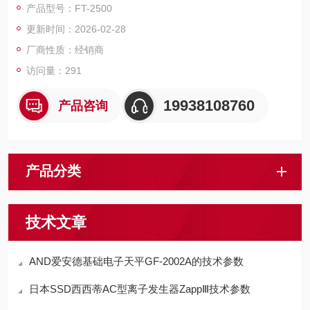
产品型号：FT-2500
由于其演算单元采用FFT(高速傅里叶変換)技术，增加了传感器
更新时间：2026-02-28
选择的范围，即使是来自麦克风, 声级计或振动传感器的复杂信号
波形，也可以提取与转速相对应的频率分量，从而计算和显示转
厂商性质：经销商
速。
访问量：291
19938108760
产品咨询
产品分类
技术文章
AND爱安德基础电子天平GF-2002A的技术参数
日本SSD西西蒂AC型离子发生器ZappⅢ技术参数