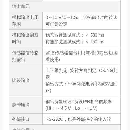
输出单元
模拟输出电压
0～10 V/ 0～F.S. 10V输出时的转速
范围
可任意设定
模拟输出刷新
稳态转速测试模式：＜ 500 ms
时间
转速加减测试模式：＜ 250 ms
传感器信号监
监控传感器信号用 (与模拟输出切換
控输出
着使用)
上下限判定, 旋转方向判定, OK/NG判
定
比较输出
输出方式：半导体继电器 (内藏3组回
路)
输出所显转速×所设P/R相当的频率
脉冲输出
(Hi：＞ 4.5 V；Lo：＜ 1 V)
外部接口
RS-232C，也是外部指令的输入端