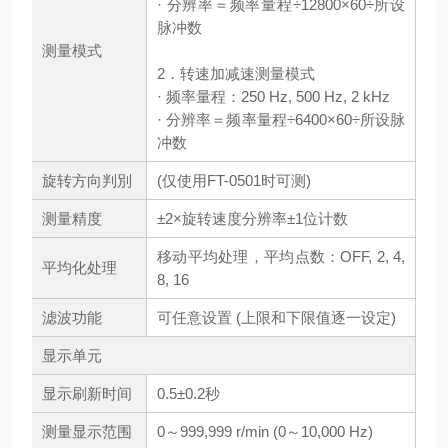
· 分辨率＝频率量程÷12800×60÷所设
脉冲数
测量模式
2．转速加减速测量模式
· 频率量程：250 Hz, 500 Hz, 2 kHz
· 分辨率＝频率量程÷6400×60÷所设脉
冲数
旋转方向判別
(仅使用FT-0501时可测)
测量精度
±2×旋转速度分辨率±1位计数
移动平均处理，平均点数：OFF, 2, 4,
平均化处理
8, 16
滤波功能
可任意设置 (上限和下限值逐一设定)
显示单元
显示刷新时间
0.5±0.2秒
测量显示范围
0～999,999 r/min (0～10,000 Hz)