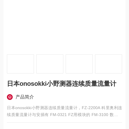
日本onosokki小野测器连续质量流量计
产品简介
日本onosokki小野测器连续质量流量计，FZ-2200A 科里奥利连
续质量流量计与安插有 FM-0321 FZ用模块的 FM-3100 数显流
量仪配套， 可组成一套精确测量汽油、柴油、火油等燃料的质量
流量的精密仪器。由于可以连续测量质量流量，因此适合发动机