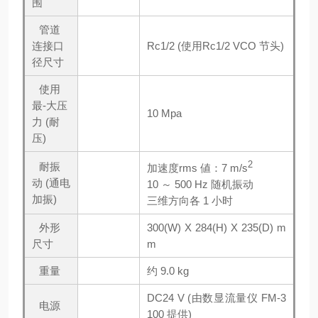
围
管道
连接口
Rc1/2 (使用Rc1/2 VCO 节头)
径尺寸
使用
最-大压
10 Mpa
力 (耐
压)
2
耐振
加速度rms 値：7 m/s
动 (通电
10 ～ 500 Hz 随机振动
加振)
三维方向各 1 小时
外形
300(W) X 284(H) X 235(D) m
尺寸
m
重量
约 9.0 kg
DC24 V (由数显流量仪 FM-3
电源
100 提供)