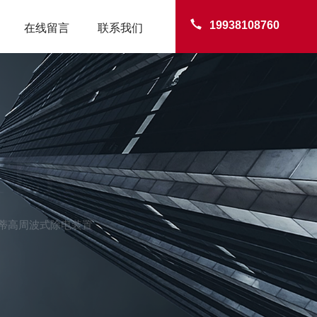
19938108760
在线留言
联系我们
TER
西西蒂高周波式除电装置