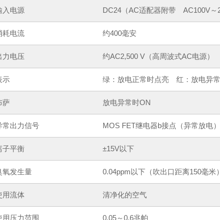
输入电源
DC24（AC适配器附带 AC100V～
消耗电流
约400毫安
出力电压
约AC2,500 V（高周波式AC电源）
表示
绿：放电正常时点亮 红：放电异
布萨
放电异常时ON
异常出力信号
MOS FET继电器b接点（异常放电
离子平衡
±15V以下
臭氧发生量
0.04ppm以下（吹出口距离150毫米
使用流体
清净化的空气
使用压力范围
0.05～0.6兆帕