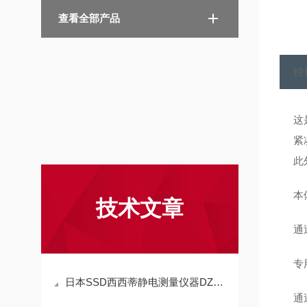
查看全部产品
特
这
紧
此
本
技术文章
通
专
日本SSD西西蒂静电测量仪器DZ4技术参数
通