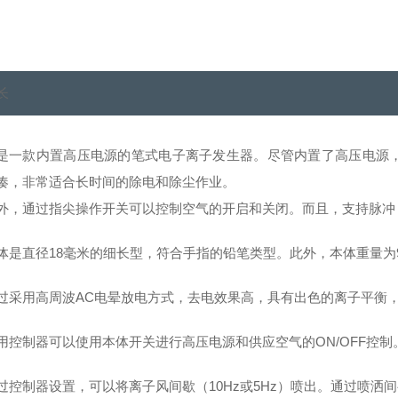
长
是一款内置高压电源的笔式电子离子发生器。尽管内置了高压电源，
凑，非常适合长时间的除电和除尘作业。
外，通过指尖操作开关可以控制空气的开启和关闭。而且，支持脉冲
体是直径18毫米的细长型，符合手指的铅笔类型。此外，本体重量为
过采用高周波AC电晕放电方式，去电效果高，具有出色的离子平衡，
用控制器可以使用本体开关进行高压电源和供应空气的ON/OFF控制
过控制器设置，可以将离子风间歇（10Hz或5Hz）喷出。通过喷洒