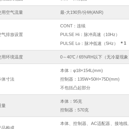
使用空气流量
最-大190升/分钟(ANR)
CONT：连续
空气排放设置
PULSE Hi：脉冲高速（10Hz）
＊1
PULSE Lo：脉冲低速（5Hz）
使用环境温度
0～40℃ / 65%RH以下（无冷凝现
本体：φ18×154L(mm)
本体寸法
控制器：135W×50H×75D(mm)
不包括凸起部分
本体：95克
重量
控制器：570克
本体、控制器、AC适配器、接地线
产品构成