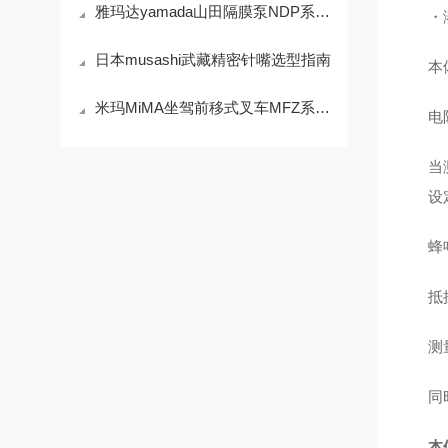
雅玛达yamada山田隔膜泵NDP系列40及以上技术参数
・
日本musashi武藏精密针嘴选型指南
本
米玛MiMA坐驾前移式叉车MFZ系列技术参数
电
当
设
蜂
抵
测
同
本