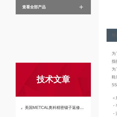
查看全部产品
特
为
指
为
技术文章
鞋
S
＜
・
美国METCAL奥科精密镊子返修系统MX-500SPT的技术参数
・