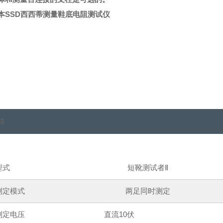
本SSD西西蒂测量鞋底电阻测试仪
格
型式
短靴测试者Ⅱ
测定模式
两足同时测定
测定电压
直流10伏