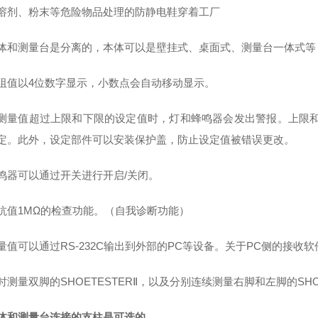
溶剂、粉末等危险物品处理的防静电鞋穿着工厂
体和测量台是分离的，本体可以是壁挂式、桌面式、测量台一体式等
阻值以4位数字显示，小数点会自动移动显示。
测量值超过上限和下限的设定值时，灯和蜂鸣器会发出警报。上限
定。此外，设定部件可以安装保护盖，防止设定值被错误更改。
鸣器可以通过开关进行开启/关闭。
抗值1MΩ的检查功能。（自我诊断功能）
量值可以通过RS-232C输出到外部的PC等设备。关于PC侧的接收
时测量双脚的SHOETESTERⅡ，以及分别连续测量右脚和左脚的SHOET
体和测量台连接的支柱是可选的。