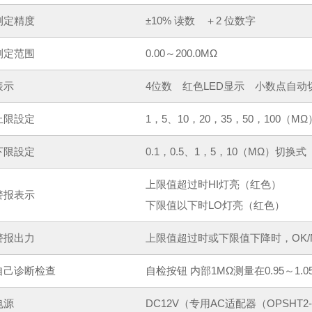
测定精度
±10% 读数 ＋2 位数字
测定范围
0.00～200.0MΩ
表示
4位数 红色LED显示 小数点自动
上限設定
1，5、10，20，35，50，100（M
下限設定
0.1，0.5、1，5，10（MΩ）切换式
上限值超过时HI灯亮（红色）
警报表示
下限值以下时LO灯亮（红色）
警报出力
上限值超过时或下限值下降时，OK/N
自己诊断检查
自检按钮 内部1MΩ测量在0.95～1
电源
DC12V（专用AC适配器（OPSHT2-AD