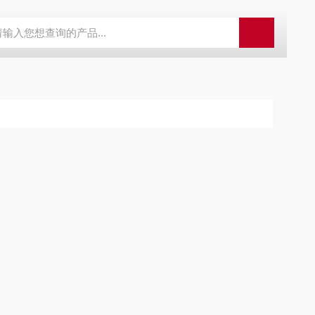
外观分析仪器 粒度镜
SR-24LE美国里奇 RIDGID 管线定位仪带GPS 