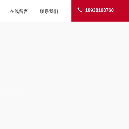
19938108760
在线留言
联系我们
TER
思美高区域离子发生器