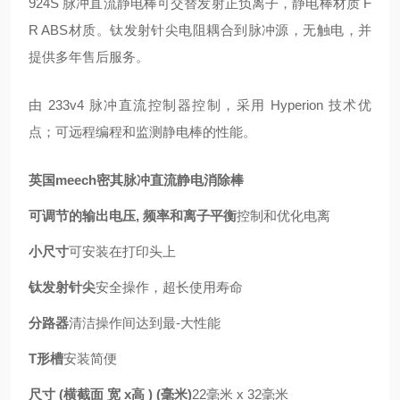
924S 脉冲直流静电棒可交替发射正负离子，静电棒材质 F
R ABS材质。钛发射针尖电阻耦合到脉冲源，无触电，并
提供多年售后服务。
由 233v4 脉冲直流控制器控制，采用 Hyperion 技术优
点；可远程编程和监测静电棒的性能。
英国meech密其脉冲直流静电消除棒
可调节的输出电压, 频率和离子平衡
控制和优化电离
小尺寸
可安装在打印头上
钛发射针尖
安全操作，超长使用寿命
分路器
清洁操作间达到最-大性能
T形槽
安装简便
尺寸 (横截面 宽 x高 ) (毫米)
22毫米 x 32毫米