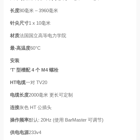
长度
80毫米 – 3960毫米
针尖尺寸
1 x 10毫米
材质
法国国立高等电力学院
最-高温度
60°C
安装
‘T’ 型槽配 4 个 M4 螺栓
HT电缆
一对 TV20
电缆长度
2000毫米 更长可定制
连接
灰色 HT 公插头
操作频率
默认: 20Hz (使用 BarMaster 可调节)
供电电源
233v4