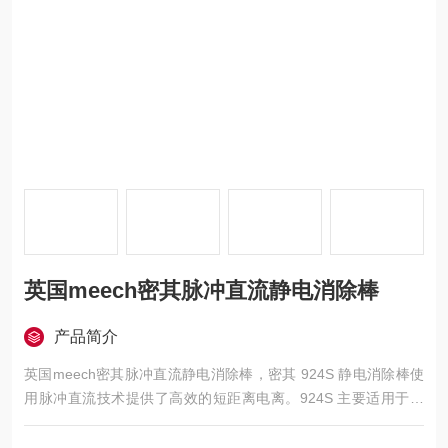
英国meech密其脉冲直流静电消除棒
产品简介
英国meech密其脉冲直流静电消除棒，密其 924S 静电消除棒使
用脉冲直流技术提供了高效的短距离电离。924S 主要适用于宽
幅数字打印机上，且尺寸紧凑（高32mm × 宽22mm），为宽幅
喷墨打印制造提供有效的解决方案。