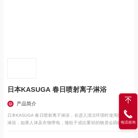
日本KASUGA 春日喷射离子淋浴
产品简介
日本KASUGA 春日喷射离子淋浴，在进入清洁环境时使用的空气
淋浴，如果人体及衣物带电，微粒子或比重轻的物质会因静电附
电话咨询
着，无法完-全去除灰尘。AIS-1型通过沐浴离子空气，可以去除
静电，提高除尘效果。可以与现有空气淋浴系统结合使用。