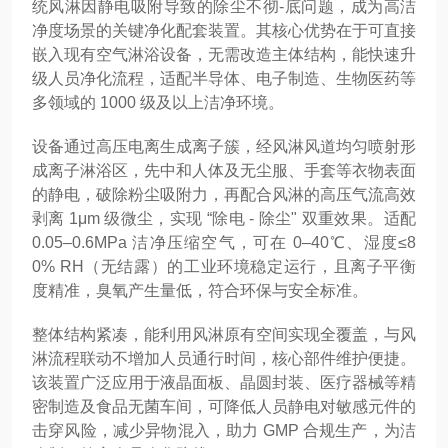
统风淋因静电吸附导致的除尘不彻-底问题，成为高洁
净度场景的关键净化配套装置
。其核心优势在于可直接
嵌入现有空气淋浴设备，无需改造主体结构，能快速升
级人员净化流程，适配半导体、电子制造、生物医药等
多领域的 1000 级及以上洁净环境。
设备通过高压电离生成离子簇，经风淋风道均匀喷射形
成离子淋浴区，先中和人体及无尘服、手套等衣物表面
的静电，破除粉尘吸附力，再配合风淋的高压气流高效
剥离 1μm 级微尘，实现 “除电 - 除尘" 双重效果
。适配
0.05–0.6MPa 洁净压缩空气，可在 0–40℃、湿度≤8
0% RH（无结露）的工业环境稳定运行，且离子平衡
度精准，臭氧产生量低，符合环保与安全标准。
整体结构紧凑，能利用风淋原有空间实现全覆盖，与风
淋流程联动不增加人员通行时间，核心部件维护便捷。
该装置广泛应用于液晶面板、晶圆封装、医疗器械等精
密制造及食品无菌车间，可降低人员静电对敏感元件的
击穿风险，减少异物混入，助力 GMP 合规生产，为洁