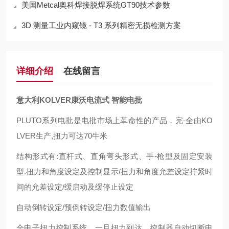
美国Metcal奥科焊接脱焊系统GT90技术参数
3D 测量工业内窥镜 - T3 系列精密无损检测方案
详细介绍
在线留言
意大利KOLVER康沃电流式 智能电批
PLUTO系列电批是电批市场上革命性的产品，完-全由KO
LVER生产,扭力可达70牛米
结构形式有:直杆式、直角弯头形式、手-枪型及固定安装
型.扭力和角度设定及控制显示/扭力和角度允差设定拧紧时
间的允差设定/缓启动及缓停止设定
自动倒转设定/预倒转设定/扭力数值输出
全电子扭力控制系统，一旦扭力到达，控制器自动切断电