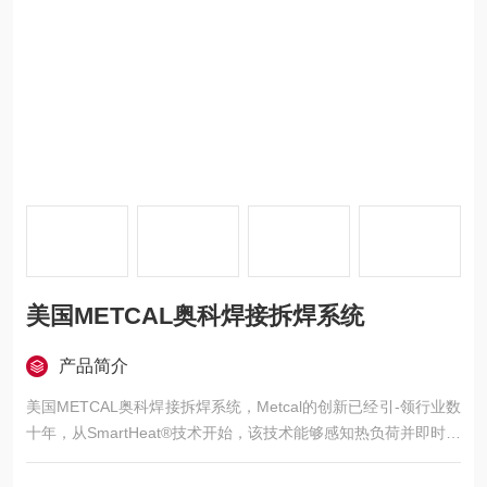
美国METCAL奥科焊接拆焊系统
产品简介
美国METCAL奥科焊接拆焊系统，Metcal的创新已经引-领行业数
十年，从SmartHeat®技术开始，该技术能够感知热负荷并即时按
需向焊点提供电力。嵌入式自调温加热器根据焊点的要求提供适
量的电力。