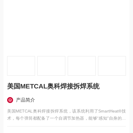
美国METCAL奥科焊接拆焊系统
产品简介
美国METCAL奥科焊接拆焊系统，该系统利用了SmartHeat®技
术，每个弹筒都配备了一个自调节加热器，能够“感知"自身的温
度，并在加热器尖-端的使用寿命内紧密保持预设的闲置温度。