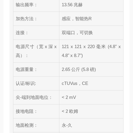
输出频率：
13.56 兆赫
加热方法：
感应，智能热R
连接：
双端口，可切换
电源尺寸（宽 x 深 x
121 x 121 x 220 毫米 (4.8" x
高）：
4.8" x 8.7")
电源重量：
2.65 公斤 (5.8 磅)
认证/标识:
cTUVus，CE
尖-端到地面电位：
< 2 mV
接地电阻：
< 2 欧姆
地面检测：
永-久