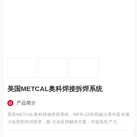
美国METCAL奥科焊接拆焊系统
产品简介
美国METCAL奥科焊接拆焊系统，MFR-2200双输出系列旨在最
小化您的培训投资，最-大化应用解决方案，并提高生产力。该系
列紧凑且多功能，可以与一个或两个焊头、墨盒或镊子手柄一起
使用。还可以提供升级套件的车间气动拆焊选项。