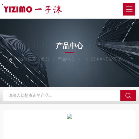
・
・
・
・
・
・
・
・
PRODUCTS CENTER
产品中心
当前位置：
首页
产品中心
日本AND爱安德
FZ