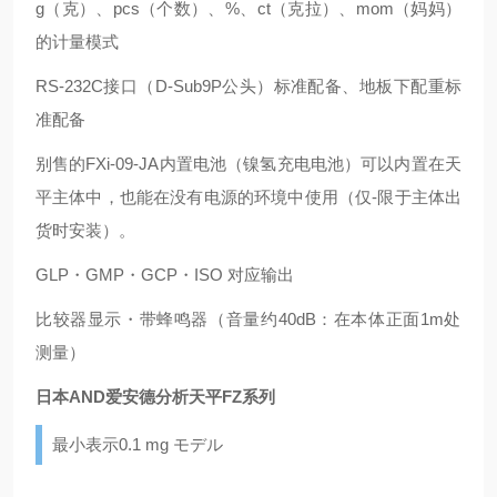
g（克）、pcs（个数）、%、ct（克拉）、mom（妈妈）
的计量模式
RS-232C接口（D-Sub9P公头）标准配备、地板下配重标
准配备
别售的FXi-09-JA内置电池（镍氢充电电池）可以内置在天
平主体中，也能在没有电源的环境中使用（仅-限于主体出
货时安装）。
GLP・GMP・GCP・ISO 对应输出
比较器显示・带蜂鸣器（音量约40dB：在本体正面1m处
测量）
日本AND爱安德分析天平FZ系列
最小表示0.1 mg モデル