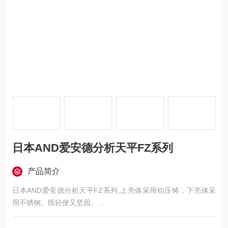
日本AND爱安德分析天平FZ系列
产品简介
日本AND爱安德分析天平FZ系列,上壳体采用铝压铸，下壳体采
用不锈钢。既轻便又坚固。
・紧凑且易于操作的B5尺寸
・计量值进行统计处理，并显示和输出结果的统计运算功能