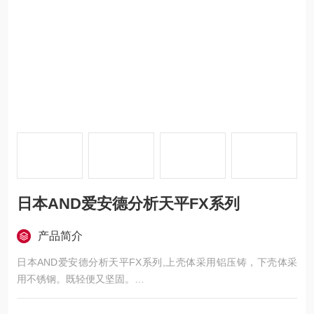
日本AND爱安德分析天平FX系列
产品简介
日本AND爱安德分析天平FX系列,上壳体采用铝压铸，下壳体采
用不锈钢。既轻便又坚固。
・紧凑且易于操作的B5尺寸
・计量值进行统计处理，并显示和输出结果的统计运算功能