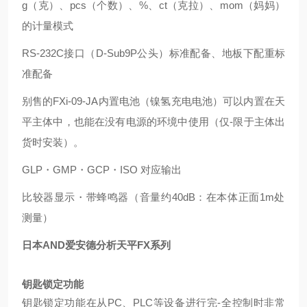
g（克）、pcs（个数）、%、ct（克拉）、mom（妈妈）
的计量模式
RS-232C接口（D-Sub9P公头）标准配备、地板下配重标
准配备
别售的FXi-09-JA内置电池（镍氢充电电池）可以内置在天
平主体中，也能在没有电源的环境中使用（仅-限于主体出
货时安装）。
GLP・GMP・GCP・ISO 对应输出
比较器显示・带蜂鸣器（音量约40dB：在本体正面1m处
测量）
日本AND爱安德分析天平FX系列
钥匙锁定功能
钥匙锁定功能在从PC、PLC等设备进行完-全控制时非常