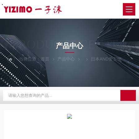
・
・
・
・
・
・
・
・
PRODUCTS CENTER
产品中心
当前位置：
首页
产品中心
日本AND爱安德
FX