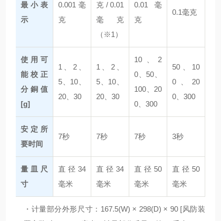
最小表
0.001毫
克 / 0.01
0.01毫
0.1毫克
示
克
毫克
克
（※1）
使用可
10、2
1、2、
1、2、
50、10
能校正
0、50、
5、10、
5、10、
0、20
分銅值
100、20
20、30
20、30
0、300
[g]
0、300
安定所
7秒
7秒
7秒
3秒
要时间
量皿尺
直径34
直径34
直径50
直径50
寸
毫米
毫米
毫米
毫米
・计量部分外形尺寸：167.5(W) × 298(D) × 90 [风防装