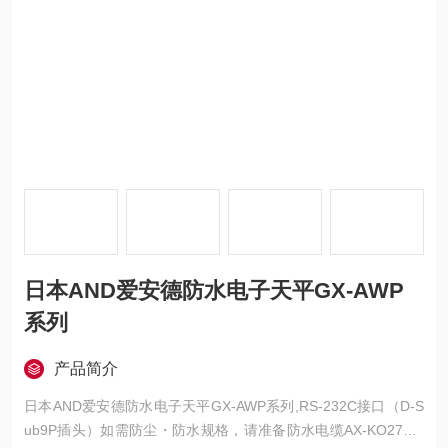
日本AND爱安德防水电子天平GX-AWP
系列
产品简介
日本AND爱安德防水电子天平GX-AWP系列,RS-232C接口（D-S
ub9P插头）如需防尘・防水规格，请准备防水电缆AX-KO2737-