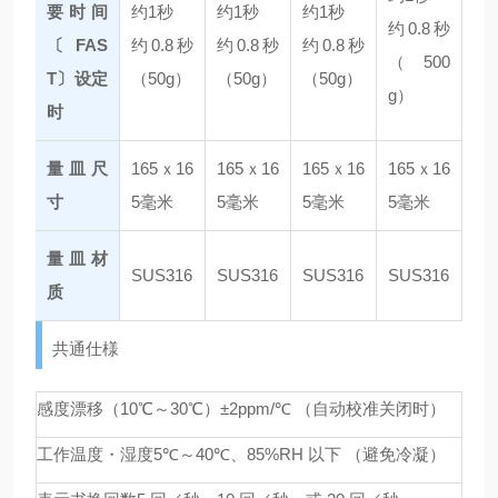
要时间
约1秒
约1秒
约1秒
约0.8秒
〔FAS
约0.8秒
约0.8秒
约0.8秒
（500
T〕设定
（50g）
（50g）
（50g）
g）
时
量皿尺
165ｘ16
165ｘ16
165ｘ16
165ｘ16
寸
5毫米
5毫米
5毫米
5毫米
量皿材
SUS316
SUS316
SUS316
SUS316
质
共通仕様
感度漂移（10℃～30℃）
±2ppm/℃ （自动校准关闭时）
工作温度・湿度
5℃～40℃、85%RH 以下 （避免冷凝）