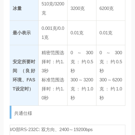
510克/3200
冰量
3200克
6200克
克
0.001克/0.0
最小表示
0.01克
0.01克
1克
精密范围选
0～300
0～300
安定所要时
择时：约1.
克：约0.5
克：约0.5
间 （良好
3秒
秒
秒
环境、FAS
标准范围选
300～3200
300～6200
T设定时）
择时：约1.
克：约1.0
克：约1.0
0秒
秒
秒
共通仕様
I/O部
RS-232C: 双方向、2400～19200bps