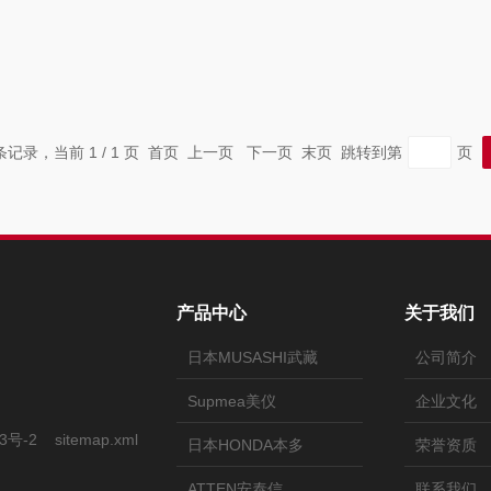
 条记录，当前 1 / 1 页 首页 上一页 下一页 末页 跳转到第
页
产品中心
关于我们
日本MUSASHI武藏
公司简介
Supmea美仪
企业文化
3号-2
sitemap.xml
日本HONDA本多
荣誉资质
ATTEN安泰信
联系我们