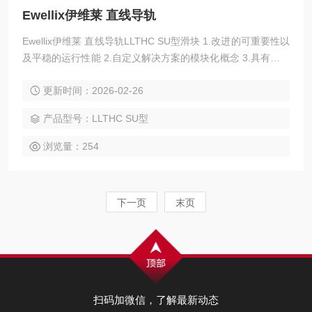
Ewellix伊维莱 直线导轨
Ewellix伊维莱 直线导轨LLTHC SU型滑块 1.改进的可重要性以
及平稳的运行性能 2.自定义解决方案的模块化概念 3.具有良好
的刚性、强度和精度，能够改进生产工艺4.使用寿命更长，减
更新时间：2026-02-26
少维护 5.互换性和*供货
产品型号：LLTHC SU型
浏览量：254
下一页
末页
扫码加微信，了解最新动态