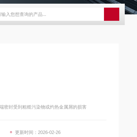
外观分析仪器 粒度镜
SR-24LE美国里奇 RIDGID 管线定位仪带GPS 
端密封受到粗糙污染物或灼热金属屑的损害
更新时间：2026-02-26