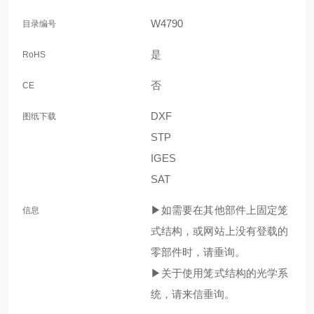
更
W4790
目录编号
多
是
RoHS
信
息
否
CE
DXF
图纸下载
STP
IGES
SAT
▶如需要在其他部件上固定笼
信息
式结构，或网站上没有登载的
零部件时，请垂询。
▶关于使用笼式结构的光学系
统，请来信垂询。