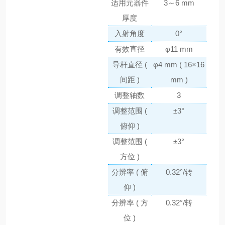
适用元器件
3～6 mm
厚度
入射角度
0°
有效直径
φ11 mm
导杆直径 (
φ4 mm ( 16×16
间距 )
mm )
调整轴数
3
调整范围 (
±3°
俯仰 )
调整范围 (
±3°
方位 )
分辨率 ( 俯
0.32°/转
仰 )
分辨率 ( 方
0.32°/转
位 )