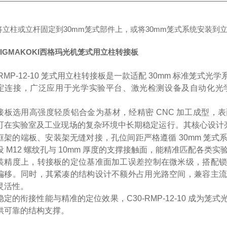
将立柱或立杆固定到30mm笼式部件上，或将30mm笼式系统安装到
IGMAKOKI西格玛光机笼式用立柱转接板
0-RMP-12-10 笼式用立柱转接板是一款适配 30mm 标准
定连接，广泛应用于光学实验平台、激光检测设备及自动化光
接板选用高强度轻质铝合金为基材，经精密 CNC 加工成型，
可在实验室及工业现场的复杂环境中长期稳定运行。其核心设计
框架的端板、安装架无缝对接，孔位间距严格遵循 30mm 笼
设 M12 螺纹孔与 10mm 厚度的支撑接触面，能精准匹配各
装精度上，转接板的定位基准面加工误差控制在微米级，搭配锁
偏移。同时，其紧凑的结构设计不额外占用光路空间，兼容主流
灵活性。
稳定的衔接性能与精准的定位效果，C30-RMP-12-10 成为
供可靠的结构支撑。