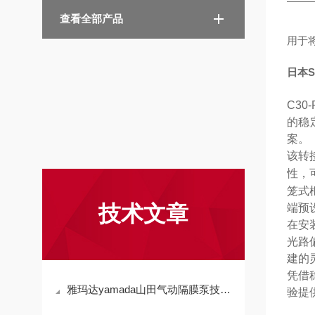
查看全部产品
用于
日本S
C3
的稳
案。
该转
性，
笼式
技术文章
端预
在安
光路
建的
凭借
雅玛达yamada山田气动隔膜泵技术参数
验提