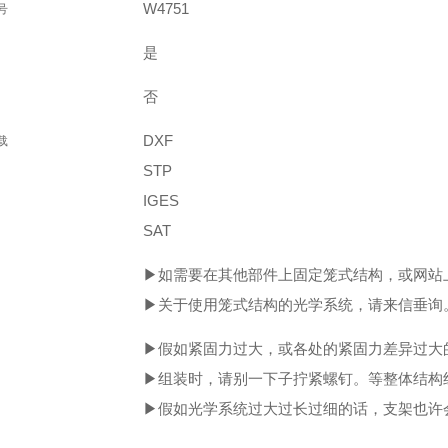
W4751
号
是
否
DXF
载
STP
IGES
SAT
▶如需要在其他部件上固定笼式结构，或网站
▶关于使用笼式结构的光学系统，请来信垂询
▶假如紧固力过大，或各处的紧固力差异过大
▶组装时，请别一下子拧紧螺钉。等整体结构
▶假如光学系统过大过长过细的话，支架也许