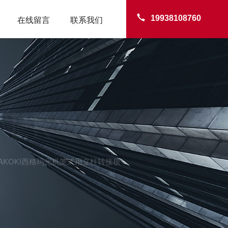
19938108760
在线留言
联系我们
TER
IGMAKOKI西格玛光机笼式用立柱转接板