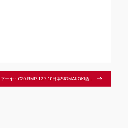
下一个：
C30-RMP-12.7-10日本SIGMAKOKI西格玛光机笼式用立柱转接板