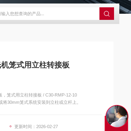
外观分析仪器 粒度镜
SR-24LE美国里奇 RIDGID 管线定位仪带GPS 
玛光机笼式用立柱转接板
式用立柱转接板 / C30-RMP-12-10
或将30mm笼式系统安装到立柱或立杆上。
更新时间：2026-02-27