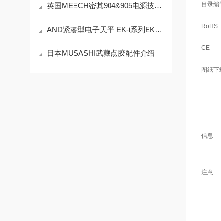
目录编
英国MEECH密其904&905电源技术参数
RoHS
AND紧凑型电子天平 EK-i系列EK-410i技术参数
CE
日本MUSASHI武藏点胶配件介绍
图纸下
信息
注意