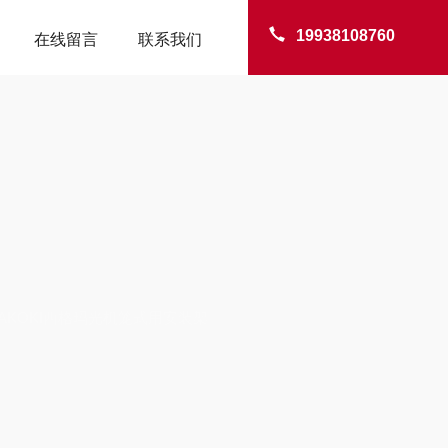
19938108760
在线留言
联系我们
TER
GMAKOKI西格玛光机笼式用安装架