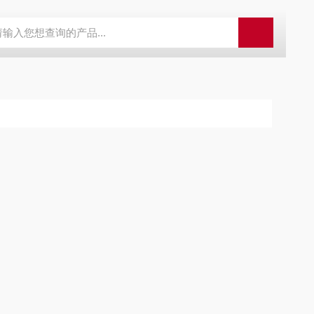
外观分析仪器 粒度镜
SR-24LE美国里奇 RIDGID 管线定位仪带GPS 