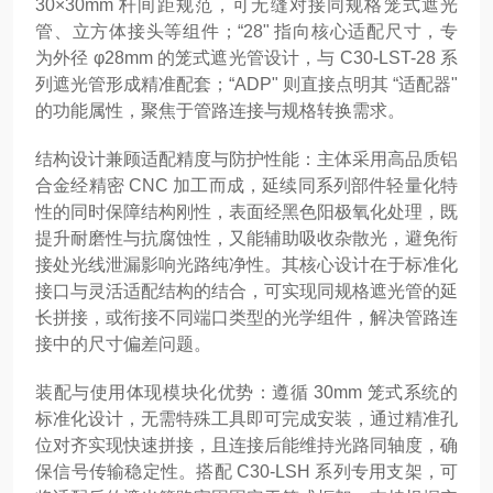
30×30mm 杆间距规范，可无缝对接同规格笼式遮光
管、立方体接头等组件；“28" 指向核心适配尺寸，专
为外径 φ28mm 的笼式遮光管设计，与 C30-LST-28 系
列遮光管形成精准配套；“ADP" 则直接点明其 “适配器"
的功能属性，聚焦于管路连接与规格转换需求。
结构设计兼顾适配精度与防护性能：主体采用高品质铝
合金经精密 CNC 加工而成，延续同系列部件轻量化特
性的同时保障结构刚性，表面经黑色阳极氧化处理，既
提升耐磨性与抗腐蚀性，又能辅助吸收杂散光，避免衔
接处光线泄漏影响光路纯净性。其核心设计在于标准化
接口与灵活适配结构的结合，可实现同规格遮光管的延
长拼接，或衔接不同端口类型的光学组件，解决管路连
接中的尺寸偏差问题。
装配与使用体现模块化优势：遵循 30mm 笼式系统的
标准化设计，无需特殊工具即可完成安装，通过精准孔
位对齐实现快速拼接，且连接后能维持光路同轴度，确
保信号传输稳定性。搭配 C30-LSH 系列专用支架，可