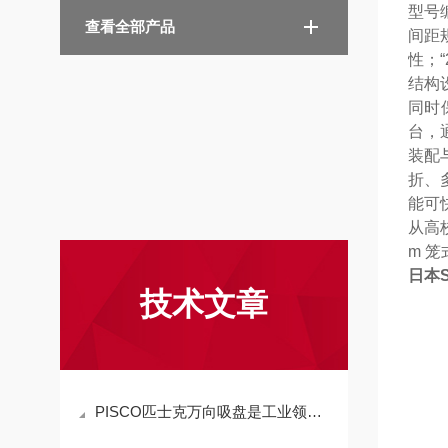
型号编
查看全部产品
间距
性；
结构
同时
台，
装配
折、
能可
从高
m 
日本
技术文章
PISCO匹士克​万向吸盘是工业领域的多面能手​