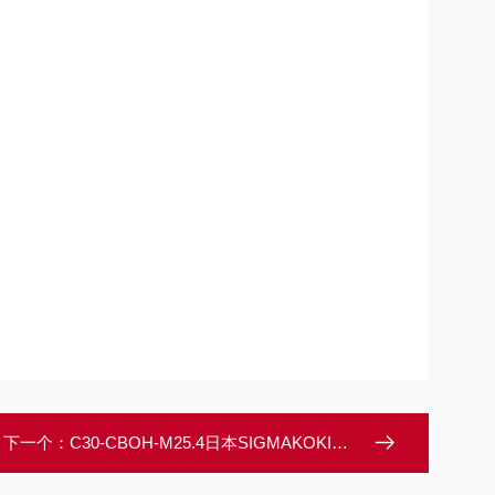
下一个：
C30-CBOH-M25.4日本SIGMAKOKI西格玛光机笼式接头用镜架