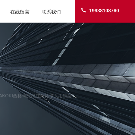
19938108760
在线留言
联系我们
TER
IGMAKOKI西格玛光机立方体接头用镜架