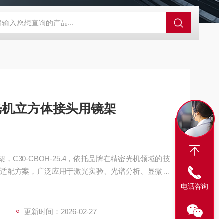
外观分析仪器 粒度镜
SR-24LE美国里奇 RIDGID 管线定位仪带GPS 
玛光机立方体接头用镜架
，C30-CBOH-25.4，依托品牌在精密光机领域的技
适配方案，广泛应用于激光实验、光谱分析、显微成
电话咨询
更新时间：2026-02-27