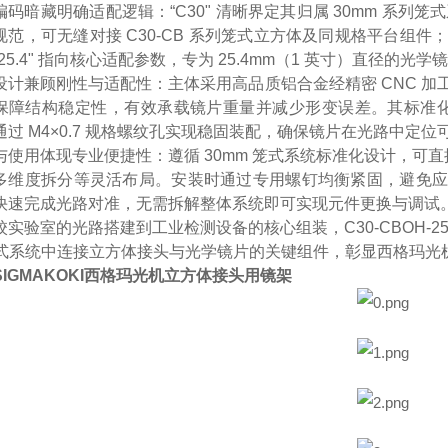
码暗藏明确适配逻辑：“C30" 清晰界定其归属 30mm 系列笼式系
规范，可无缝对接 C30-CB 系列笼式立方体及同规格平台组件；“
“25.4" 指向核心适配参数，专为 25.4mm（1 英寸）直径
设计兼顾刚性与适配性：主体采用高品质铝合金经精密 CNC 
保障结构稳定性，有效承载镜片重量并减少形变误差。其标准化接口
通过 M4×0.7 规格螺纹孔实现稳固装配，确保镜片在光路中定位
与使用体现专业便捷性：遵循 30mm 笼式系统标准化设计，可直
多维度拆分等灵活布局。安装时通过专用螺钉均衡紧固，避免应
快速完成光路对准，无需拆解整体系统即可实现元件更换与调试
校实验室的光路搭建到工业检测设备的核心组装，C30-CBOH-25
笼式系统中连接立方体接头与光学镜片的关键组件，彰显西格玛光机
SIGMAKOKI西格玛光机立方体接头用镜架