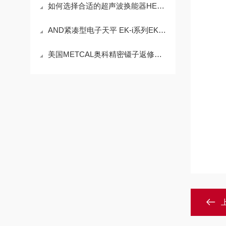
如何选择合适的超声波换能器HEC-45282提升系统性能？
AND紧凑型电子天平 EK-i系列EK-410i技术参数
美国METCAL奥科精密镊子返修系统MX-500SPT的技术参数