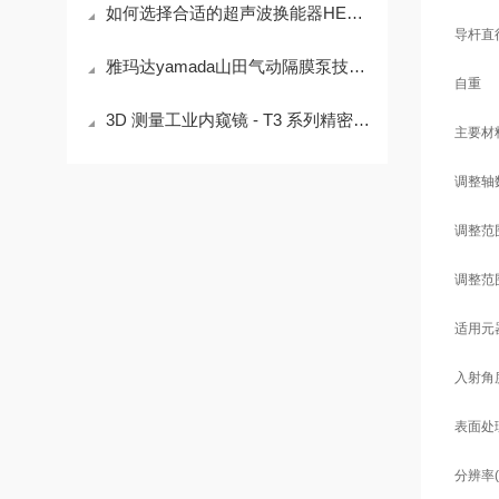
如何选择合适的超声波换能器HEC-45282提升系统性能？
导杆直径
雅玛达yamada山田气动隔膜泵技术参数
自重
3D 测量工业内窥镜 - T3 系列精密无损检测方案
主要材
调整轴
调整范围
调整范围
适用元
入射角
表面处
分辨率(