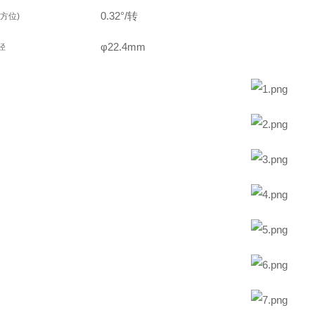
0.32°/转
方位)
φ22.4mm
径