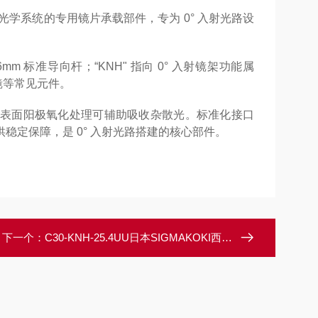
 规格笼式光学系统的专用镜片承载部件，专为 0° 入射光路设
mm 标准导向杆；“KNH" 指向 0° 入射镜架功能属
光镜等常见元件。
表面阳极氧化处理可辅助吸收杂散光。标准化接口
定保障，是 0° 入射光路搭建的核心部件。
下一个：
C30-KNH-25.4UU日本SIGMAKOKI西格玛光机笼式用0°入射镜架