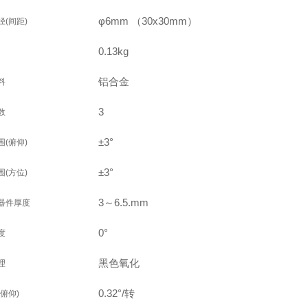
φ6mm （30x30mm）
(间距)
0.13kg
铝合金
料
3
数
±3°
(俯仰)
±3°
(方位)
3～6.5.mm
器件厚度
0°
度
黑色氧化
理
0.32°/转
俯仰)