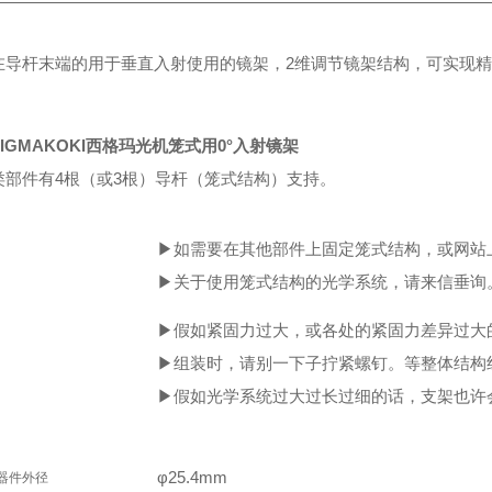
在导杆末端的用于垂直入射使用的镜架，2维调节镜架结构，可实现
IGMAKOKI西格玛光机笼式用0°入射镜架
类部件有4根（或3根）导杆（笼式结构）支持。
▶如需要在其他部件上固定笼式结构，或网站
▶关于使用笼式结构的光学系统，请来信垂询
▶假如紧固力过大，或各处的紧固力差异过大
▶组装时，请别一下子拧紧螺钉。等整体结构
▶假如光学系统过大过长过细的话，支架也许
φ25.4mm
器件外径