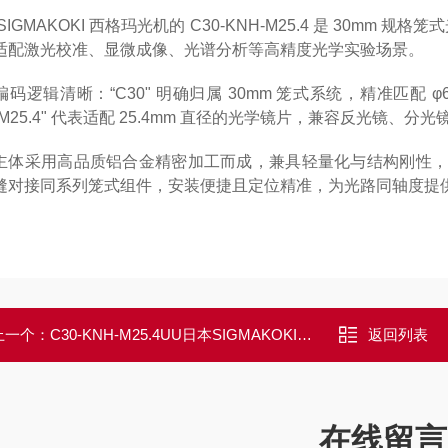
SIGMAKOKI 西格玛光机的 C30-KNH-M25.4 是 30mm
适配激光校准、显微成像、光谱分析等高精度光学实验场景。
码逻辑清晰：“C30" 明确归属 30mm 笼式系统，精准匹配 φ6
M25.4" 代表适配 25.4mm 直径的光学镜片，兼容反光镜、分
主体采用高品质铝合金精密加工而成，兼具轻量化与结构刚性，
缝对接同系列笼式组件，安装便捷且定位精准，为光路同轴度提供稳
上一个：
C30-KNH-M25.4UU日本SIGMAKOKI西格玛光机笼式用0°入射镜架
返回列表
在线留言