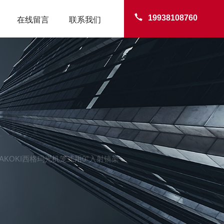
19938108760
在线留言
联系我们
TER
IGMAKOKI西格玛光机笼式用0°入射镜架