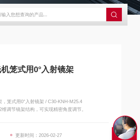
外观分析仪器 粒度镜
SR-24LE美国里奇 RIDGID 管线定位仪带GPS 
光机笼式用0°入射镜架
式用0°入射镜架 / C30-KNH-M25.4
2维调节镜架结构，可实现精密角度调节。
更新时间：2026-02-27