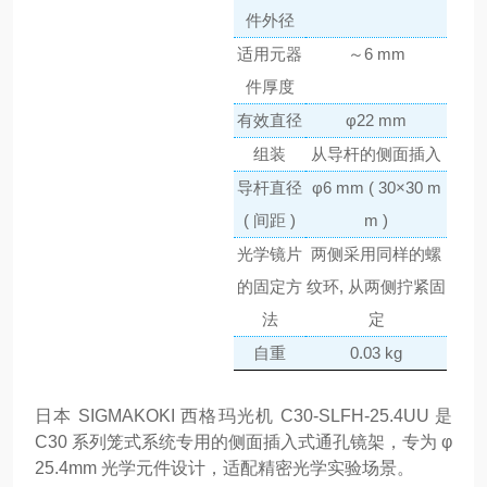
件外径
适用元器
～6 mm
件厚度
有效直径
φ22 mm
组装
从导杆的侧面插入
导杆直径
φ6 mm ( 30×30 m
( 间距 )
m )
光学镜片
两侧采用同样的螺
的固定方
纹环, 从两侧拧紧固
法
定
自重
0.03 kg
日本 SIGMAKOKI 西格玛光机 C30-SLFH-25.4UU 是
C30 系列笼式系统专用的侧面插入式通孔镜架，专为 φ
25.4mm 光学元件设计，适配精密光学实验场景。