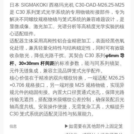
日本 SIGMAKOKI 西格玛光机 C30-OAD-M26.25-M25
是 C30 系列笼式光学系统的专用物镜衔接部件，专为
解决不同螺纹规格物镜与笼式系统的兼容难题设计，是
显微成像、激光加工、光谱分析等高精度光学实验的核
心适配组件。
适配器主体采用高刚性铝合金精密加工，表面经黑色氧
化处理，兼具轻量化特性与结构稳定性，同时可有效吸
收杂散光，降低光路干扰。其契合 C30 系列
φ6mm 导
杆、30×30mm 杆间距
的标准参数，能与同系列镜架、
元件无缝集成，兼容主流品牌笼式光学配件。
核心价值在于精准的双向螺纹转换，一端适配 M26.25
×0.706 规格接口，另一端对接 M25 规格物镜，实现异
规元件的稳固衔接。内置大口径贯通式光孔，保障光路
传输无遮挡，搭配微米级螺纹公差控制，确保装配后光
轴高度共线。安装操作便捷，无需复杂工具，大幅提升
C30 笼式系统的适配灵活性与拓展能力。
▶如需要在其他部件上固定笼
信息