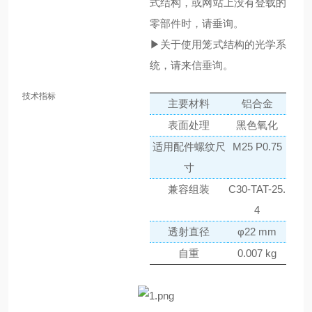
式结构，或网站上没有登载的
零部件时，请垂询。
▶关于使用笼式结构的光学系
统，请来信垂询。
技术指标
主要材料
铝合金
表面处理
黑色氧化
适用配件螺纹尺
M25 P0.75
寸
兼容组装
C30-TAT-25.
4
透射直径
φ22 mm
自重
0.007 kg