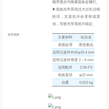
顺序逐步均衡紧固各处螺钉。
▶假如光学系统过大过长过细
的话，支架也许会变形或震
动，导致光学系统不稳定。
技术指标
主要材料
铝合金
表面处理
黑色氧化
适用元器件外径
φ25.4 mm
适用元器件厚度
2～6 mm
适用配件
C30-FS
有效直径
φ22 mm
自重
0.015 kg