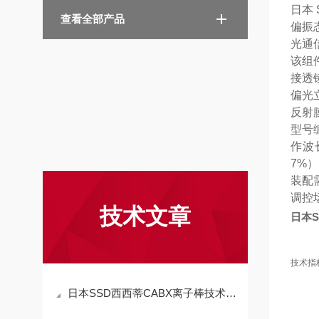
日本 
查看全部产品
偏振
光通
该组
接透
偏光
反射
型号编
作波
7%
装配
调控
技术文章
日本S
技术指
日本SSD西西蒂CABX离子棒技术参数