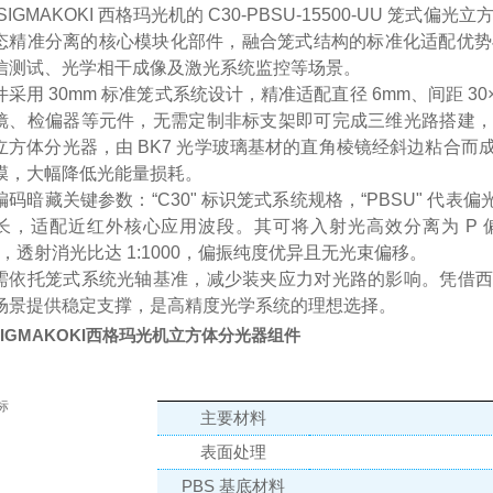
SIGMAKOKI 西格玛光机的 C30-PBSU-15500-UU 笼
态精准分离的核心模块化部件，融合笼式结构的标准化适配优势与 
信测试、光学相干成像及激光系统监控等场景。
件采用 30mm 标准笼式系统设计，精准适配直径 6mm、间距 3
镜、检偏器等元件，无需定制非标支架即可完成三维光路搭建，
立方体分光器，由 BK7 光学玻璃基材的直角棱镜经斜边粘合
膜，大幅降低光能量损耗。
码暗藏关键参数：“C30" 标识笼式系统规格，“PBSU" 代表偏光立
长，适配近红外核心应用波段。其可将入射光高效分离为 P 偏
），透射消光比达 1:1000，偏振纯度优异且无光束偏移。
需依托笼式系统光轴基准，减少装夹应力对光路的影响。凭借西
场景提供稳定支撑，是高精度光学系统的理想选择。
IGMAKOKI西格玛光机立方体分光器组件
标
主要材料
表面处理
PBS 基底材料