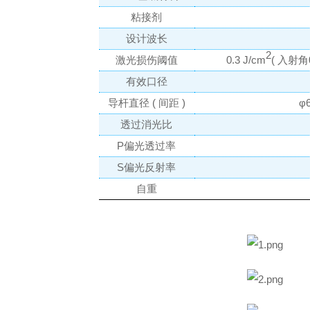
粘接剂
设计波长
2
激光损伤阈值
0.3 J/cm
( 入射角
有效口径
导杆直径 ( 间距 )
φ6
透过消光比
P偏光透过率
S偏光反射率
自重