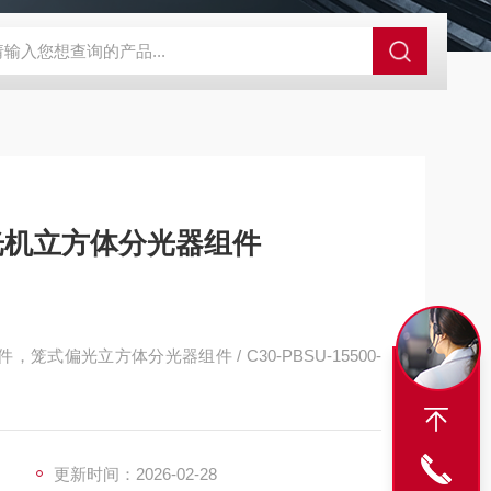
外观分析仪器 粒度镜
SR-24LE美国里奇 RIDGID 管线定位仪带GPS 
玛光机立方体分光器组件
笼式偏光立方体分光器组件 / C30-PBSU-15500-
更新时间：2026-02-28