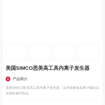
美国SIMCO思美高工具内离子发生器
产品简介
美国SIMCO思美高工具内离子发生器，洁净室兼容高离子输出以
实现快速中性化
Simco-Ion, 技术集团的 Model 5225数字气动棒，带有软件控
制，旨在满足工具内离子化的苛刻要求。通过高离子输出快速中