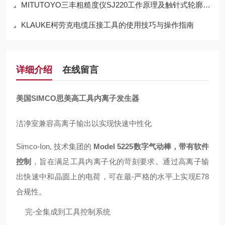
MITUTOYO三丰粗糙度仪SJ220工作原理及触针式轮廓测量技术解析
KLAUKE柯劳克电缆压接工具的使用技巧与操作指南
详细介绍
在线留言
美国SIMCO思美高工具内离子发生器
洁净室兼容高离子输出以实现快速中性化
Simco-Ion, 技术集团的
Model 5225
数字气动棒，带有软件
控制
，旨在满足工具内
离子化
的苛刻要求。通过高离子输
出快速中和晶圆上的电荷，可在最-严格的水平上实现E78
合规性。
完-全集成到工具控制系统