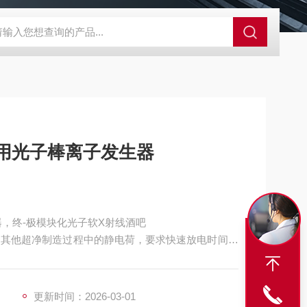
外观分析仪器 粒度镜
SR-24LE美国里奇 RIDGID 管线定位仪带GPS 
应用光子棒离子发生器
器，终-极模块化光子软X射线酒吧
体和其他超净制造过程中的静电荷，要求快速放电时间、
更新时间：2026-03-01