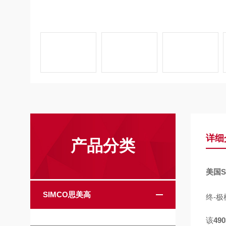
详细
产品分类
美国
SIMCO思美高
终-
该
4