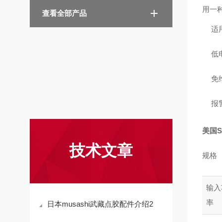
用一
查看全部产品
适
低
免
报
美国
技术文章
规格
输入
率
日本musashi武藏点胶配件介绍2