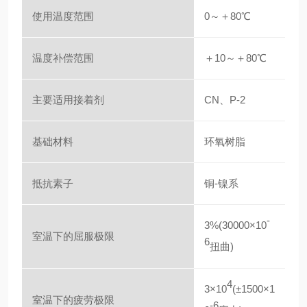
使用温度范围
0～＋80℃
温度补偿范围
＋10～＋80℃
主要适用接着剂
CN、P-2
基础材料
环氧树脂
抵抗素子
铜-镍系
-
3%(30000×10
室温下的屈服极限
6
扭曲)
4
3×10
(±1500×1
室温下的疲劳极限
-6