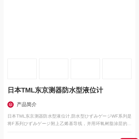
日本TML东京测器防水型液位计
产品简介
日本TML东京测器防水型液位计,防水型ひずみゲージWF系列是
将F系列ひずみゲージ附上乙烯基导线，并用环氧树脂涂层的ひ
ずみゲージ。这种树脂是透明且具有优异的可塑性，使得粘贴作
业非常简单。