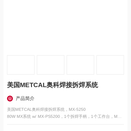
美国METCAL奥科焊接拆焊系统
产品简介
美国METCAL奥科焊接拆焊系统，MX-5250
80W MX系统 w/ MX-PS5200，1个拆焊手柄，1个工作台，MX-5
200 可以使用两个手柄动态共享80瓦输出功率，根据需求进行操
作，增加了更多的应用灵活性和速度。